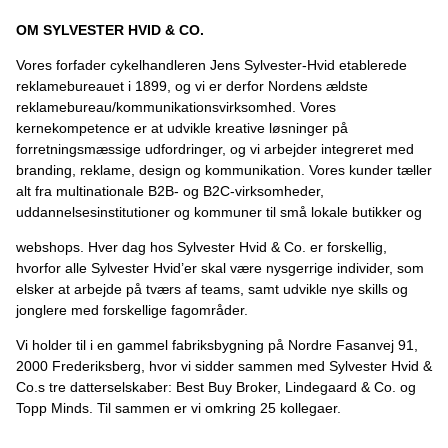
OM SYLVESTER HVID & CO.
Vores forfader cykelhandleren Jens Sylvester-Hvid etablerede
reklamebureauet i 1899, og vi er derfor Nordens ældste
reklamebureau/kommunikationsvirksomhed. Vores
kernekompetence er at udvikle kreative løsninger på
forretningsmæssige udfordringer, og vi arbejder integreret med
branding, reklame, design og kommunikation. Vores kunder tæller
alt fra multinationale B2B- og B2C-virksomheder,
uddannelsesinstitutioner og kommuner til små lokale butikker og
webshops. Hver dag hos Sylvester Hvid & Co. er forskellig,
hvorfor alle Sylvester Hvid’er skal være nysgerrige individer, som
elsker at arbejde på tværs af teams, samt udvikle nye skills og
jonglere med forskellige fagområder.
Vi holder til i en gammel fabriksbygning på Nordre Fasanvej 91,
2000 Frederiksberg, hvor vi sidder sammen med Sylvester Hvid &
Co.s tre datterselskaber: Best Buy Broker, Lindegaard & Co. og
Topp Minds. Til sammen er vi omkring 25 kollegaer.