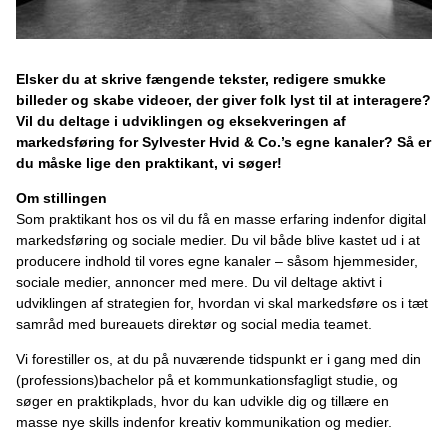
Elsker du at skrive fængende tekster, redigere smukke
billeder og skabe videoer, der giver folk lyst til at interagere?
Vil du deltage i udviklingen og eksekveringen af
markedsføring for Sylvester Hvid & Co.’s egne kanaler? Så er
du måske lige den praktikant, vi søger!
Om stillingen
Som praktikant hos os vil du få en masse erfaring indenfor digital
markedsføring og sociale medier. Du vil både blive kastet ud i at
producere indhold til vores egne kanaler – såsom hjemmesider,
sociale medier, annoncer med mere. Du vil deltage aktivt i
udviklingen af strategien for, hvordan vi skal markedsføre os i tæt
samråd med bureauets direktør og social media teamet.
Vi forestiller os, at du på nuværende tidspunkt er i gang med din
(professions)bachelor på et kommunkationsfagligt studie, og
søger en praktikplads, hvor du kan udvikle dig og tillære en
masse nye skills indenfor kreativ kommunikation og medier.